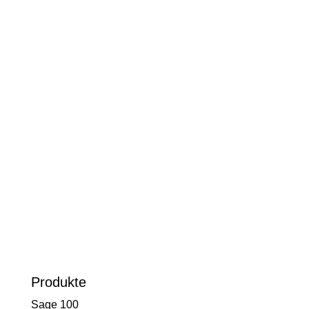
Live-Support
Sofortige Unterstützung bei kritischen
Problemen mit Ihrer Soft- oder
Hardware.
Kontakt Support
Produkte
Sage 100