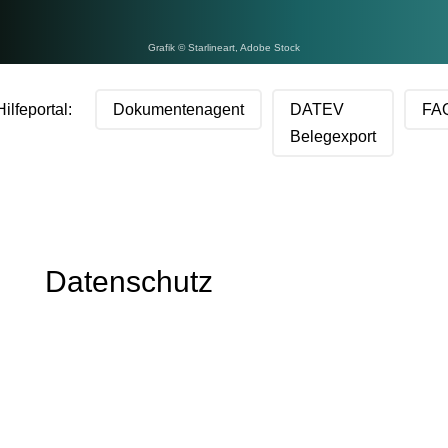
Grafik © Starlineart, Adobe Stock
Hilfeportal:
Dokumentenagent
DATEV
FA
Belegexport
Datenschutz