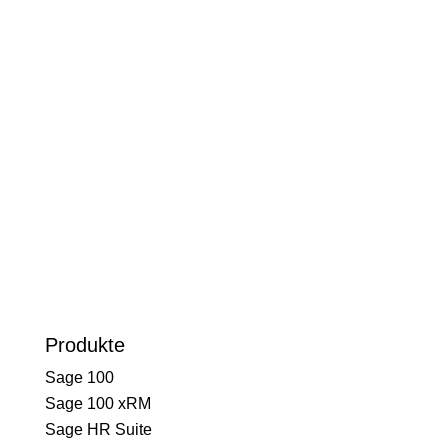
Sofortige Unterstützung bei kritischen
Problemen mit Ihrer Soft- oder
Hardware.
Kontakt Support
Produkte
Sage 100
Sage 100 xRM
Sage HR Suite